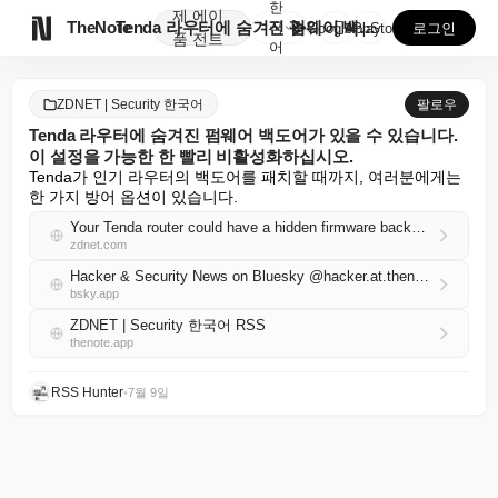
한
제
에이

TheNote
Tenda 라우터에 숨겨진 펌웨어 백도어가 있을 수 있...
국
GooglePlay
AppStore
로그인
품
전트
어
ZDNET | Security 한국어
팔로우
Tenda 라우터에 숨겨진 펌웨어 백도어가 있을 수 있습니다.
이 설정을 가능한 한 빨리 비활성화하십시오.
Tenda가 인기 라우터의 백도어를 패치할 때까지, 여러분에게는 
한 가지 방어 옵션이 있습니다.
Your Tenda router could have a hidden firmware backdoor - disable this setting ASAP
zdnet.com
Hacker & Security News on Bluesky @hacker.at.thenote.app
bsky.app
ZDNET | Security 한국어 RSS
thenote.app
RSS Hunter
•
7월 9일