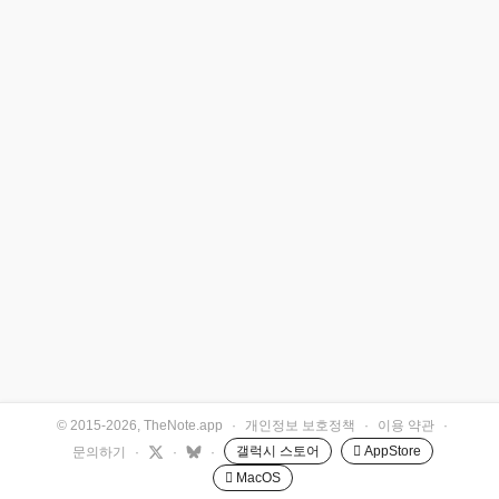
© 2015-2026, TheNote.app
·
개인정보 보호정책
·
이용 약관
·
갤럭시 스토어
 AppStore
문의하기
·
·
·
 MacOS