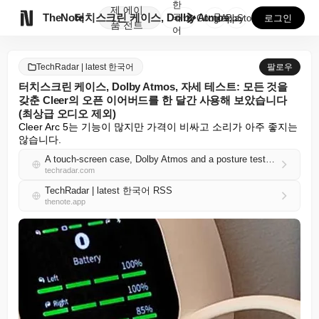
한
제
에이

TheNote
터치스크린 케이스, Dolby Atmos, 자세 테스트...
국
GooglePlay
AppStore
로그인
품
전트
어
TechRadar | latest 한국어
팔로우
터치스크린 케이스, Dolby Atmos, 자세 테스트: 모든 것을
갖춘 Cleer의 오픈 이어버드를 한 달간 사용해 보았습니다
(최상급 오디오 제외)
Cleer Arc 5는 기능이 많지만 가격이 비싸고 소리가 아주 좋지는 
않습니다.
A touch-screen case, Dolby Atmos and a posture test: I spent a month with Cleer's open earbuds that have it all (except top-tier audio)
techradar.com
TechRadar | latest 한국어 RSS
thenote.app