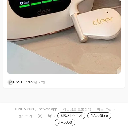
RSS Hunter
•
6월 27일
© 2015-2026, TheNote.app
·
개인정보 보호정책
·
이용 약관
·
갤럭시 스토어
 AppStore
문의하기
·
·
·
 MacOS