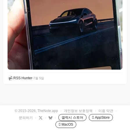
RSS Hunter
•
7월 5일
© 2015-2026, TheNote.app
·
개인정보 보호정책
·
이용 약관
·
갤럭시 스토어
 AppStore
문의하기
·
·
·
 MacOS