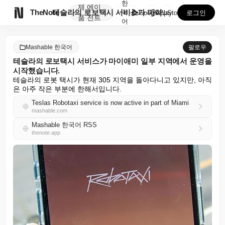
한
제
에이

TheNote
테슬라의 로보택시 서비스가 마이애미 일부 지역에서 운영...
국
GooglePlay
AppStore
로그인
품
전트
어
Mashable 한국어
팔로우
테슬라의 로보택시 서비스가 마이애미 일부 지역에서 운영을
시작했습니다.
테슬라의 로봇 택시가 현재 305 지역을 돌아다니고 있지만, 아직
은 아주 작은 부분에 한해서입니다.
Teslas Robotaxi service is now active in part of Miami
mashable.com
Mashable 한국어 RSS
thenote.app