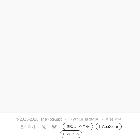
© 2015-2026, TheNote.app
·
개인정보 보호정책
·
이용 약관
·
갤럭시 스토어
 AppStore
문의하기
·
·
·
 MacOS