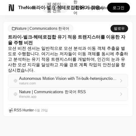
한
제
에이

TheNote
트라이-벌크-헤테로접합 유기 적응 트랜지스터를 이용한 ...
국
GooglePlay
AppStore
로그인
품
전트
어
Nature | Communications 한국어
팔로우
트라이-벌크-헤테로접합 유기 적응 트랜지스터를 이용한 자
율 주행 비전
모션 비전 센서는 일반적으로 모션 분석과 이동 객체 추출을 별
도로 수행합니다. 여기서는 저자들이 이동 객체를 동시에 추출하
고 분석하는 유기 적응 트랜지스터를 개발하여, 인간의 눈과 유
사한 모션 지각을 달성하고 자율 경로 계획 작업의 안전성을 향
상시켰습니다.
Autonomous Motion Vision with Tri-bulk-heterojunctioned Organic Adaptation Transistor
nature.com
Nature | Communications 한국어 RSS
thenote.app
RSS Hunter
•
6월 29일