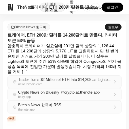
한
제
에이

TheNote
트레이더, ETH 200만 달러를 14,208달러로 만...
국
GooglePlay
AppStore
로그인
품
전트
어
Bitcoin News 한국어
팔로우
트레이더, ETH 200만 달러를 14,208달러로 만들다, 라이터
토큰 53% 급등
암호화폐 트레이더가 일요일에 201만 달러 상당의 1,126.44 
ETH를 14,208달러 상당의 5,776 LIT로 교환하면서 단 한 번의 
온체인 거래로 거의 200만 달러를 날렸습니다. 이 실수는 
Lighter의 토큰이 주간 53% 상승에 힘입어 Coingecko의 인기 급
상승 목록에 진입한 가운데 발생했습니다. 시장 가격의 140배 지
불 거래 [...]
Trader Turns $2 Million of ETH Into $14,208 as Lighter Token Rallies 53%
news.bitcoin.com
Crypto News on Bluesky @crypto.at.thenote.app
bsky.app
Bitcoin News 한국어 RSS
thenote.app