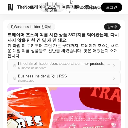
한
제
에이

TheNote
트레이더 조스의 여름 시즌 상품 35가지를 먹어봤는데,...
국
GooglePlay
AppStore
로그인
품
전트
어
Business Insider 한국어
팔로우
트레이더 조스의 여름 시즌 상품 35가지를 먹어봤는데, 다시
사지 않을 만한 건 몇 개 안 돼요.
키 라임 티 쿠키부터 그린 가든 구다까지, 트레이더 조스는 새로
운 계절 여름 상품들로 선반을 채웠습니다. 맛은 어땠는지 소개
합니다.
I tried 35 of Trader Joe's seasonal summer products, and there are only a few I wouldn't buy again
businessinsider.com
Business Insider 한국어 RSS
thenote.app