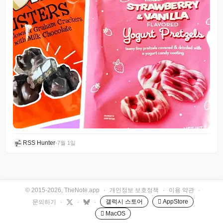
RSS Hunter
•
7월 1일
© 2015-2026, TheNote.app
·
개인정보 보호정책
·
이용 약관
·
갤럭시 스토어
 AppStore
문의하기
·
·
·
 MacOS