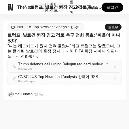
한
제
에이

TheNote
트럼프, 발로건 퇴장 경고 검토 촉구 전화 옹호: '파...
국
GooglePlay
AppStore
로그인
품
전트
어
CNBC | US Top News and Analysis 한국어
팔로우
트럼프, 발로건 퇴장 경고 검토 촉구 전화 옹호: '파울이 아니
었다'
"나는 레드카드가 뭔지 전혀 몰랐다"라고 트럼프는 말했으며, 그
는 폴라린 발로건의 출장 정지에 대해 FIFA 회장 지아니 인판티
노에게 전화했다.
Trump defends call urging Balogun red card review: 'It wasn't a foul'
cnbc.com
CNBC | US Top News and Analysis 한국어 RSS
thenote.app
RSS Hunter
•
7월 6일