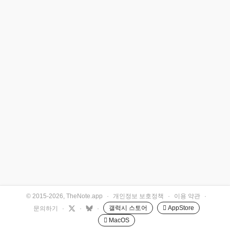
© 2015-2026, TheNote.app
·
개인정보 보호정책
·
이용 약관
·
갤럭시 스토어
 AppStore
문의하기
·
·
·
 MacOS