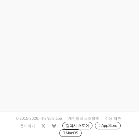
© 2015-2026, TheNote.app
·
개인정보 보호정책
·
이용 약관
·
갤럭시 스토어
 AppStore
문의하기
·
·
·
 MacOS