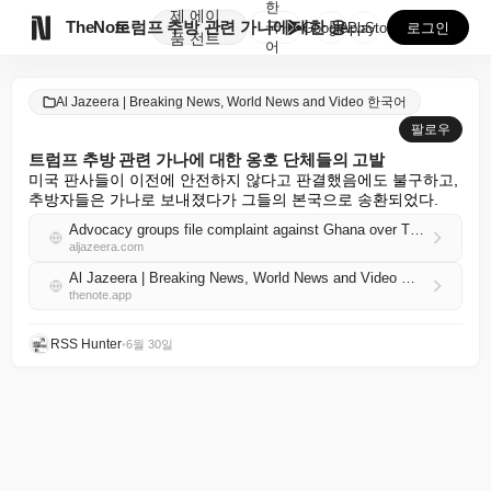
한
제
에이

TheNote
트럼프 추방 관련 가나에 대한 옹호 단체들의 고발
국
GooglePlay
AppStore
로그인
품
전트
어
Al Jazeera | Breaking News, World News and Video 한국어
팔로우
트럼프 추방 관련 가나에 대한 옹호 단체들의 고발
미국 판사들이 이전에 안전하지 않다고 판결했음에도 불구하고, 
추방자들은 가나로 보내졌다가 그들의 본국으로 송환되었다.
Advocacy groups file complaint against Ghana over Trump deportations
aljazeera.com
Al Jazeera | Breaking News, World News and Video 한국어 RSS
thenote.app
RSS Hunter
•
6월 30일