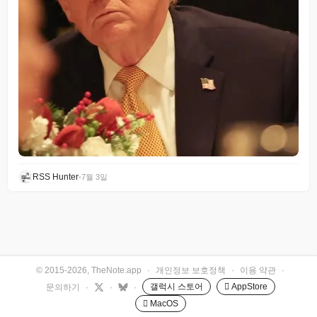
RSS Hunter
•
7월 3일
© 2015-2026, TheNote.app
·
개인정보 보호정책
·
이용 약관
·
갤럭시 스토어
 AppStore
문의하기
·
·
·
 MacOS