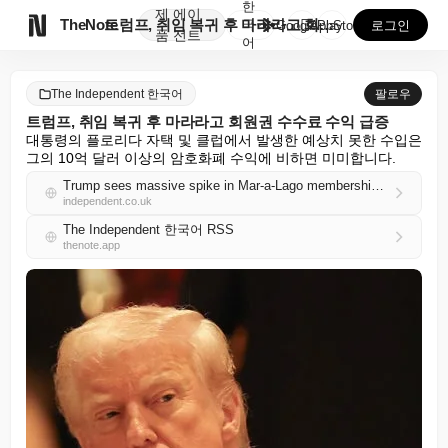
한
제
에이

TheNote
트럼프, 취임 복귀 후 마라라고 회원권 수수료 수익 급...
국
GooglePlay
AppStore
로그인
품
전트
어
The Independent 한국어
팔로우
트럼프, 취임 복귀 후 마라라고 회원권 수수료 수익 급증
대통령의 플로리다 자택 및 클럽에서 발생한 예상치 못한 수입은 
그의 10억 달러 이상의 암호화폐 수익에 비하면 미미합니다.
Trump sees massive spike in Mar-a-Lago membership fees revenue since returning to office
independent.co.uk
The Independent 한국어 RSS
thenote.app