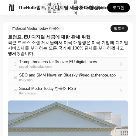
한
제
에이

TheNote
트럼프, EU 디지털 세금에 대한 관세 위협
국
GooglePlay
AppStore
로그인
품
전트
어
Social Media Today 한국어
팔로우
트럼프, EU 디지털 세금에 대한 관세 위협
최근 트루스 소셜 게시물에서 미국 대통령은 미국 기업에 디지털 
서비스세를 부과하는 모든 국가에 100% 관세를 부과하겠다고 
맹세했습니다.
Trump threatens tariffs over EU digital taxes
socialmediatoday.com
SEO and SMM News on Bluesky @seo.at.thenote.app
bsky.app
Social Media Today 한국어 RSS
thenote.app