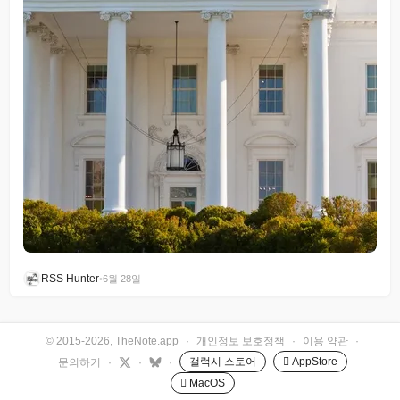
RSS Hunter
•
6월 28일
© 2015-2026, TheNote.app
·
개인정보 보호정책
·
이용 약관
·
갤럭시 스토어
 AppStore
문의하기
·
·
·
 MacOS