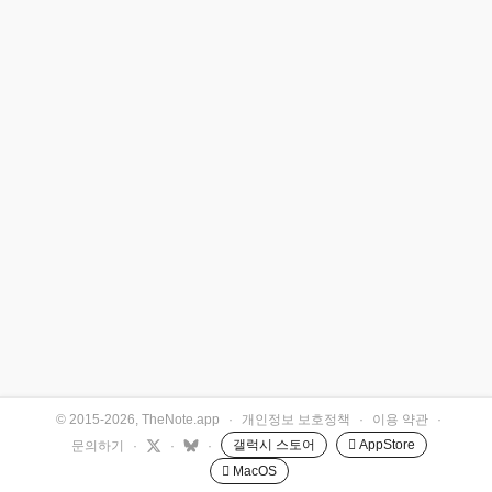
© 2015-2026, TheNote.app
·
개인정보 보호정책
·
이용 약관
·
갤럭시 스토어
 AppStore
문의하기
·
·
·
 MacOS