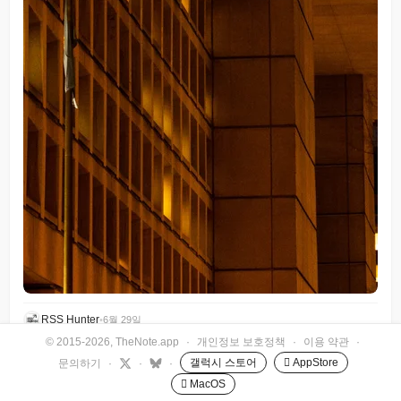
RSS Hunter
•
6월 29일
© 2015-2026, TheNote.app
·
개인정보 보호정책
·
이용 약관
·
갤럭시 스토어
 AppStore
문의하기
·
·
·
 MacOS