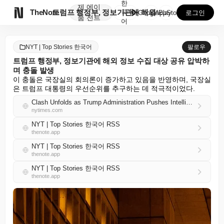
한
제
에이

TheNote
트럼프 행정부, 정보기관에 해외 정보 수집 대상 공유 ...
국
GooglePlay
AppStore
로그인
품
전트
어
NYT | Top Stories 한국어
팔로우
트럼프 행정부, 정보기관에 해외 정보 수집 대상 공유 압박하
며 충돌 발생
이 충돌은 국장실의 회의론이 증가하고 있음을 반영하며, 국장실
은 트럼프 대통령의 우선순위를 추구하는 데 적극적이었다.
Clash Unfolds as Trump Administration Pushes Intelligence Agencies to Share Foreign Espionage Targets
nytimes.com
NYT | Top Stories 한국어 RSS
thenote.app
NYT | Top Stories 한국어 RSS
thenote.app
NYT | Top Stories 한국어 RSS
thenote.app