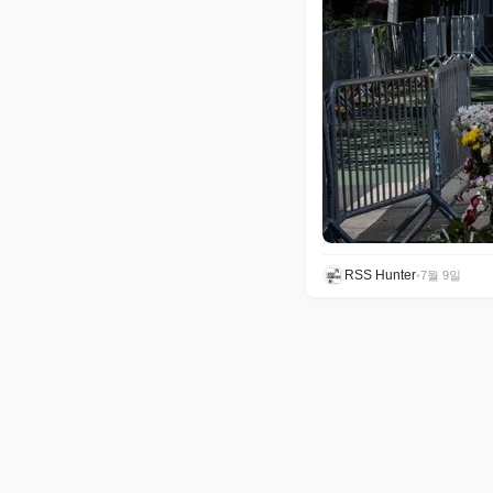
RSS Hunter
•
7월 9일