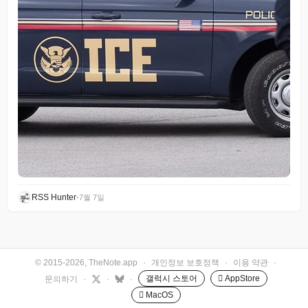
RSS Hunter
•
7월 7일
© 2015-2026, TheNote.app
·
개인정보 보호정책
·
이용 약관
·
갤럭시 스토어
 AppStore
문의하기
·
·
·
 MacOS