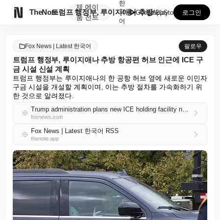
한
제
에이

TheNote
트럼프 행정부, 루이지애나 추방 항공편 허브 인근에 I...
국
GooglePlay
AppStore
로그인
품
전트
어
Fox News | Latest 한국어
팔로우
트럼프 행정부, 루이지애나 추방 항공편 허브 인근에 ICE 구
금 시설 신설 계획
트럼프 행정부는 루이지애나의 한 공항 허브 옆에 새로운 이민자 
구금 시설을 개설할 계획이며, 이는 추방 절차를 가속화하기 위
한 것으로 알려졌다.
Trump administration plans new ICE holding facility near Louisiana deportation flight hub
foxnews.com
Fox News | Latest 한국어 RSS
thenote.app