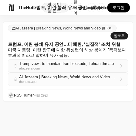
한
제
에이

TheNote
트럼프, 이란 봉쇄 유지 공언…테헤란, '실질적' 조치...
국
GooglePlay
AppStore
로그인
품
전트
어
Al Jazeera | Breaking News, World News and Video 한국어
팔로우
트럼프, 이란 봉쇄 유지 공언…테헤란, '실질적' 조치 위협
미국 대통령, 이란 항구에 대한 워싱턴의 해상 봉쇄가 '폭격보다 
효과적'이라고 말하며 유가 급등.
Trump vows to maintain Iran blockade, Tehran threatens ‘practical’ action
aljazeera.com
Al Jazeera | Breaking News, World News and Video 한국어 RSS
thenote.app
RSS Hunter
•
4월 29일