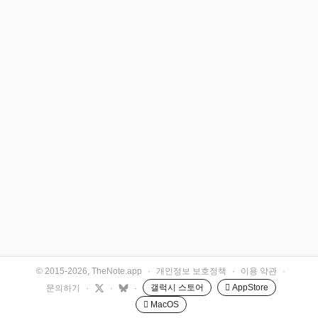
© 2015-2026, TheNote.app
·
개인정보 보호정책
·
이용 약관
·
갤럭시 스토어
 AppStore
문의하기
·
·
·
 MacOS