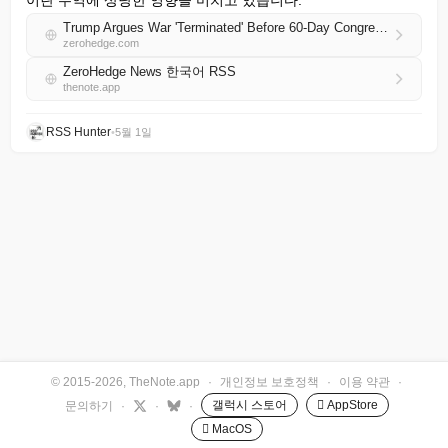
이란 무역에 상당한 영향을 미치고 있습니다.
Trump Argues War 'Terminated' Before 60-Day Congressional Approval Deadline, As Iran Submits Latest Proposal To Pakistan Mediators
zerohedge.com
ZeroHedge News 한국어 RSS
thenote.app
RSS Hunter
•
5월 1일
© 2015-2026, TheNote.app
·
개인정보 보호정책
·
이용 약관
·
갤럭시 스토어
 AppStore
문의하기
·
·
·
 MacOS