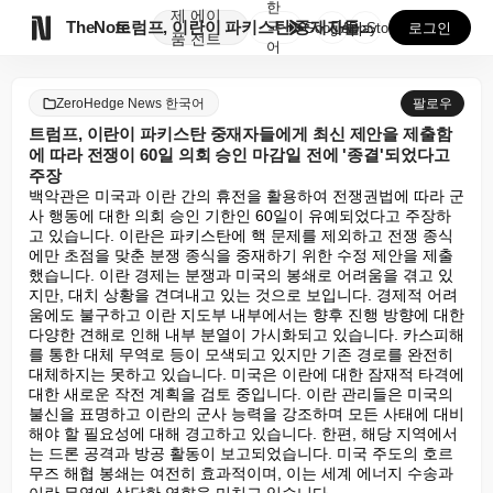
한
제
에이

TheNote
트럼프, 이란이 파키스탄 중재자들에게 최신 제안을 제출...
국
GooglePlay
AppStore
로그인
품
전트
어
ZeroHedge News 한국어
팔로우
트럼프, 이란이 파키스탄 중재자들에게 최신 제안을 제출함
에 따라 전쟁이 60일 의회 승인 마감일 전에 '종결'되었다고
주장
백악관은 미국과 이란 간의 휴전을 활용하여 전쟁권법에 따라 군
사 행동에 대한 의회 승인 기한인 60일이 유예되었다고 주장하
고 있습니다. 이란은 파키스탄에 핵 문제를 제외하고 전쟁 종식
에만 초점을 맞춘 분쟁 종식을 중재하기 위한 수정 제안을 제출
했습니다. 이란 경제는 분쟁과 미국의 봉쇄로 어려움을 겪고 있
지만, 대치 상황을 견뎌내고 있는 것으로 보입니다. 경제적 어려
움에도 불구하고 이란 지도부 내부에서는 향후 진행 방향에 대한 
다양한 견해로 인해 내부 분열이 가시화되고 있습니다. 카스피해
를 통한 대체 무역로 등이 모색되고 있지만 기존 경로를 완전히 
대체하지는 못하고 있습니다. 미국은 이란에 대한 잠재적 타격에 
대한 새로운 작전 계획을 검토 중입니다. 이란 관리들은 미국의 
불신을 표명하고 이란의 군사 능력을 강조하며 모든 사태에 대비
해야 할 필요성에 대해 경고하고 있습니다. 한편, 해당 지역에서
는 드론 공격과 방공 활동이 보고되었습니다. 미국 주도의 호르
무즈 해협 봉쇄는 여전히 효과적이며, 이는 세계 에너지 수송과 