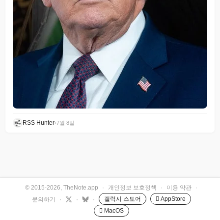
RSS Hunter
•
7월 8일
© 2015-2026, TheNote.app
·
개인정보 보호정책
·
이용 약관
·
갤럭시 스토어
 AppStore
문의하기
·
·
·
 MacOS