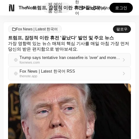
한
제
에이

TheNote
트럼프, 잠정적 이란 휴전 '끝났다' 발언 및 주요 뉴...
국
GooglePlay
AppStore
로그인
품
전트
어
Fox News | Latest 한국어
팔로우
트럼프, 잠정적 이란 휴전 '끝났다' 발언 및 주요 뉴스
가장 영향력 있는 뉴스 매체의 핵심 기사를 매일 아침 가장 먼저 
당신의 받은 편지함으로 받아보세요.
Trump says tentative Iran ceasefire is 'over' and more top headlines
foxnews.com
Fox News | Latest 한국어 RSS
thenote.app