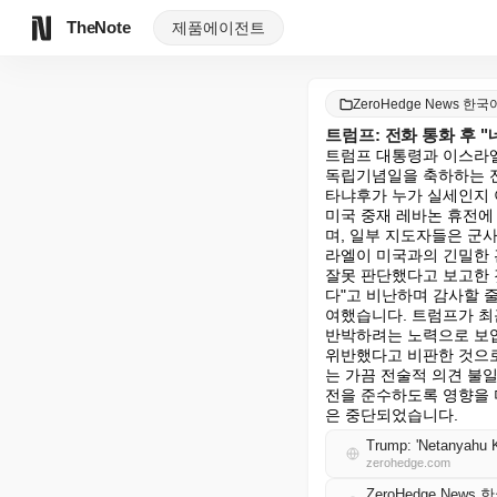
TheNote
제품
에이전트
ZeroHedge News 한국
트럼프: 전화 통화 후 
트럼프 대통령과 이스라엘
독립기념일을 축하하는 전
타냐후가 누가 실세인지 
미국 중재 레바논 휴전에
며, 일부 지도자들은 군
라엘이 미국과의 긴밀한 
잘못 판단했다고 보고한 
다"고 비난하며 감사할 
여했습니다. 트럼프가 최
반박하려는 노력으로 보입
위반했다고 비판한 것으로
는 가끔 전술적 의견 불
전을 준수하도록 영향을 
은 중단되었습니다.
Trump: 'Netanyahu 
zerohedge.com
ZeroHedge News 