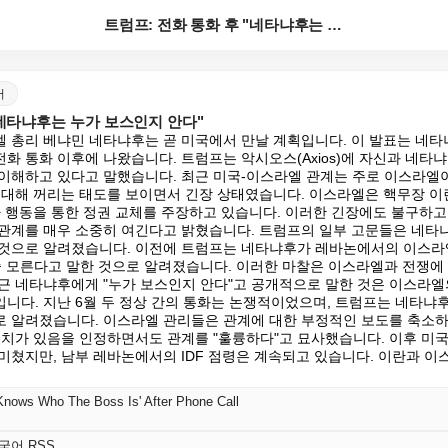
트럼프: 전화 통화 후 "네타냐후는 누가 보스인지 안다...
어
"네타냐후는 누가 보스인지 안다"
 총리 베냐민 네타냐후는 곧 미국에서 만날 계획입니다. 이 발표는 네타
화 통화 이후에 나왔습니다. 트럼프는 악시오스(Axios)에 자신과 네타냐
이해하고 있다고 말했습니다. 최근 미국-이스라엘 관계는 주로 이스라엘이
 대해 꺼리는 태도를 보이면서 긴장 상태였습니다. 이스라엘은 핵무장 이
사 행동을 통한 정권 교체를 주장하고 있습니다. 이러한 긴장에도 불구하
관계를 매우 소중히 여긴다고 밝혔습니다. 트럼프의 일부 고문들은 네타냐
것으로 알려졌습니다. 이전에 트럼프는 네타냐후가 레바논에서의 이스라엘
줄 모른다고 말한 것으로 알려졌습니다. 이러한 마찰은 이스라엘과 전쟁에
근 네타냐후에게 "누가 보스인지 안다"고 공개적으로 말한 것은 이스라엘
니다. 지난 6월 두 정상 간의 통화는 논쟁적이었으며, 트럼프는 네타냐후
 알려졌습니다. 이스라엘 관리들은 관계에 대한 부정적인 보도를 축소하
일치가 있음을 인정하면서도 관계를 "훌륭하다"고 묘사했습니다. 이후 미
미쳤지만, 남부 레바논에서의 IDF 점령은 계속되고 있습니다. 이란과 이
Knows Who The Boss Is' After Phone Call
한국어 RSS