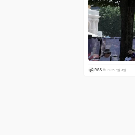
RSS Hunter
•
7월 3일