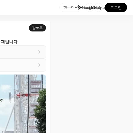

한국어
GooglePlay
AppStore
로그인
팔로우
문제입니다.