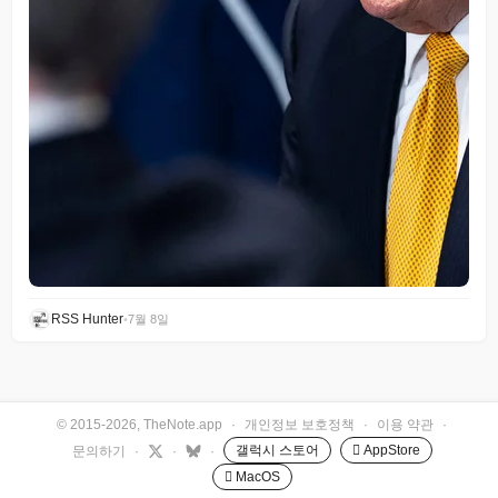
RSS Hunter
•
7월 8일
© 2015-2026, TheNote.app
·
개인정보 보호정책
·
이용 약관
·
갤럭시 스토어
 AppStore
문의하기
·
·
·
 MacOS