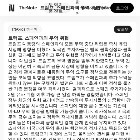
한
제
에이

TheNote
트럼프, 스페인과의 무역 위협
국
GooglePlay
AppStore
로그인
품
전트
어
Axios 한국어
팔로우
트럼프, 스페인과의 무역 위협
트럼프 대통령의 스페인과의 모든 무역 중단 위협은 즉시 유럽 
시장에 영향을 미쳤다. 외국인 투자자들은 법적 불확실성과 불확
실한 결과에도 불구하고 무역 위협을 심각하게 받아들이고 있습
니다. 대법원이 트럼프의 무역 권한을 일부 제한했지만, 무역 긴
장은 여전히 지속되며 금융 시장에 영향을 미치고 있습니다. 주
요 경제 관계자들은 대통령의 무역 요구를 정책으로 전환하는 방
안을 모색할 의향을 표명했다. 트럼프가 스페인과의 추가 무역을 
원하지 않는다는 구체적인 발언은 나토 지출과 이란 정책을 둘러
싼 기존 분쟁을 더욱 격화시켰다. 결과적으로 스페인 주가지수는 
3월 유사 위협 이후 가장 큰 일일 하락을 경험했습니다. 스페인 
정부 채권의 위험 프리미엄도 상승하여 투자자들의 신중함이 강
화되었음을 시사했습니다. 스페인에 대한 금수 조치는 기존의 
미-EU 무역 협정을 방해할 가능성이 큽니다. 역사적으로 미국의 
무역 금수 조치는 지정학적 적대자들을 겨냥해 왔습니다. 스페인 
관리들은 미국과의 긍정적인 경제 관계 인식을 유지하고 있다. 
스페인의 미국과의 무역 흑자는 행정부의 적자 감소 목표와 일치
할 수 있다. 트럼프가 이전에 스페인 올리브에 관세를 부과한 바 
있지만, 완전한 무역 컷오프는 더 실질적이고 법적으로도 복잡할 