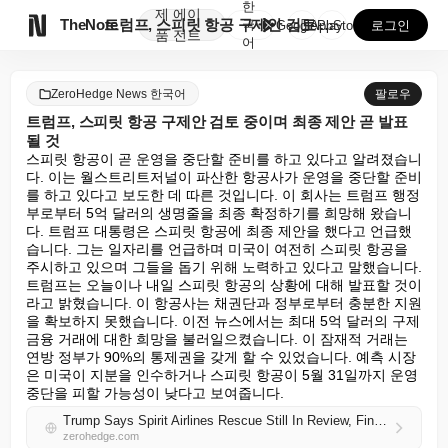
한
제
에이

TheNote
트럼프, 스피릿 항공 구제안 검토 중이며 최종 제안 곧...
국
GooglePlay
AppStore
로그인
품
전트
어
ZeroHedge News 한국어
팔로우
트럼프, 스피릿 항공 구제안 검토 중이며 최종 제안 곧 발표
될 것
스피릿 항공이 곧 운영을 중단할 준비를 하고 있다고 알려졌습니
다. 이는 월스트리트저널이 파산한 항공사가 운영을 중단할 준비
를 하고 있다고 보도한 데 따른 것입니다. 이 회사는 트럼프 행정
부로부터 5억 달러의 생명줄을 최종 확정하기를 희망해 왔습니
다. 트럼프 대통령은 스피릿 항공에 최종 제안을 했다고 언급했
습니다. 그는 일자리를 언급하며 미국이 여전히 스피릿 항공을 
주시하고 있으며 그들을 돕기 위해 노력하고 있다고 말했습니다. 
트럼프는 오늘이나 내일 스피릿 항공의 상황에 대해 발표할 것이
라고 밝혔습니다. 이 항공사는 채권단과 정부로부터 충분한 지원
을 확보하지 못했습니다. 이전 뉴스에서는 최대 5억 달러의 구제 
금융 거래에 대한 희망을 불러일으켰습니다. 이 잠재적 거래는 
연방 정부가 90%의 통제권을 갖게 할 수 있었습니다. 예측 시장
은 미국이 지분을 인수하거나 스피릿 항공이 5월 31일까지 운영 
중단을 피할 가능성이 낮다고 보여줍니다.
Trump Says Spirit Airlines Rescue Still In Review, Final Proposal Coming
zerohedge.com