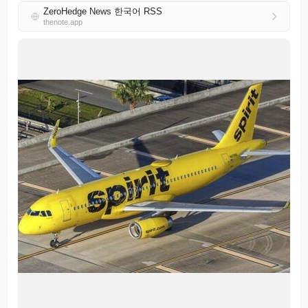
ZeroHedge News 한국어 RSS
thenote.app