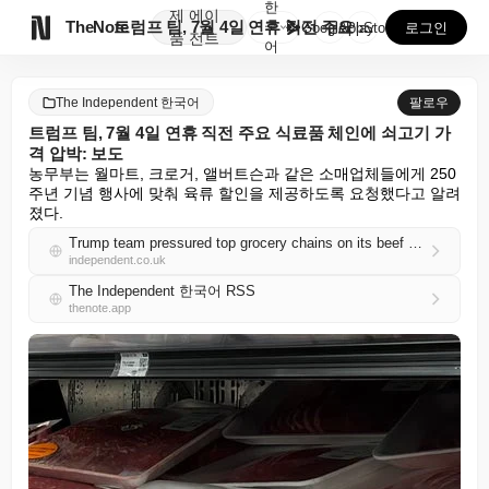
한
제
에이

TheNote
트럼프 팀, 7월 4일 연휴 직전 주요 식료품 체인에 ...
국
GooglePlay
AppStore
로그인
품
전트
어
The Independent 한국어
팔로우
트럼프 팀, 7월 4일 연휴 직전 주요 식료품 체인에 쇠고기 가
격 압박: 보도
농무부는 월마트, 크로거, 앨버트슨과 같은 소매업체들에게 250
주년 기념 행사에 맞춰 육류 할인을 제공하도록 요청했다고 알려
졌다.
Trump team pressured top grocery chains on its beef prices just before the July 4 holiday: report
independent.co.uk
The Independent 한국어 RSS
thenote.app