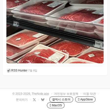
RSS Hunter
•
7월 8일
© 2015-2026, TheNote.app
·
개인정보 보호정책
·
이용 약관
·
갤럭시 스토어
 AppStore
문의하기
·
·
·
 MacOS