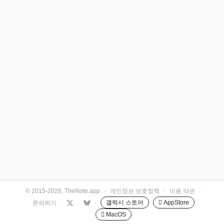
© 2015-2026, TheNote.app
·
개인정보 보호정책
·
이용 약관
·
갤럭시 스토어
 AppStore
문의하기
·
·
·
 MacOS