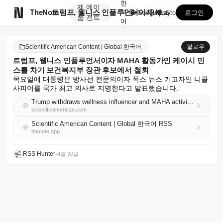
한
제
에이

TheNote
트럼프, 웰니스 인플루언서이자 MAHA 활동가인 케이시...
국
GooglePlay
AppStore
로그인
품
전트
어
Scientific American Content | Global 한국어
팔로우
트럼프, 웰니스 인플루언서이자 MAHA 활동가인 케이시 민
스를 차기 보건복지부 장관 후보에서 철회
목요일에 대통령은 방사선 전문의이자 폭스 뉴스 기고자인 니콜 
사피어를 국가 최고 의사로 지명한다고 발표했습니다.
Trump withdraws wellness influencer and MAHA activist Casey Means as surgeon general nominee
scientificamerican.com
Scientific American Content | Global 한국어 RSS
thenote.app
RSS Hunter
•
4월 30일