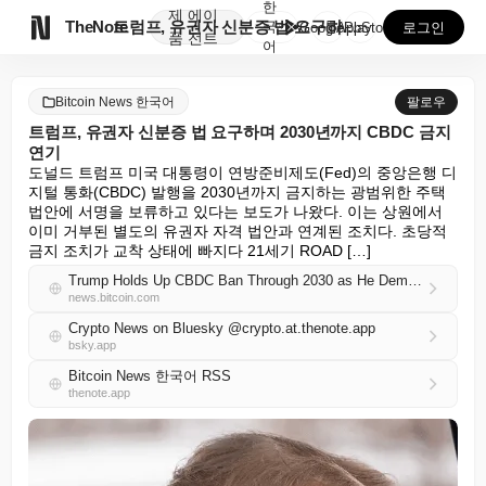
한
제
에이

TheNote
트럼프, 유권자 신분증 법 요구하며 2030년까지 CB...
국
GooglePlay
AppStore
로그인
품
전트
어
Bitcoin News 한국어
팔로우
트럼프, 유권자 신분증 법 요구하며 2030년까지 CBDC 금지
연기
도널드 트럼프 미국 대통령이 연방준비제도(Fed)의 중앙은행 디
지털 통화(CBDC) 발행을 2030년까지 금지하는 광범위한 주택 
법안에 서명을 보류하고 있다는 보도가 나왔다. 이는 상원에서 
이미 거부된 별도의 유권자 자격 법안과 연계된 조치다. 초당적 
금지 조치가 교착 상태에 빠지다 21세기 ROAD […]
Trump Holds Up CBDC Ban Through 2030 as He Demands a Voter-ID Law
news.bitcoin.com
Crypto News on Bluesky @crypto.at.thenote.app
bsky.app
Bitcoin News 한국어 RSS
thenote.app