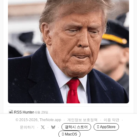
RSS Hunter
•
6월 29일
© 2015-2026, TheNote.app
·
개인정보 보호정책
·
이용 약관
·
갤럭시 스토어
 AppStore
문의하기
·
·
·
 MacOS