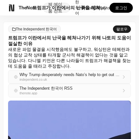
한
제
에이

TheNote
트럼프가 이란에서의 난국을 헤쳐나가기 위해 나토의 도움...
국
GooglePlay
AppStore
로그인
품
전트
어
The Independent 한국어
팔로우
트럼프가 이란에서의 난국을 헤쳐나가기 위해 나토의 도움이
절실한 이유
새로운 파업 물결을 시작했음에도 불구하고, 워싱턴은 테헤란과
의 협상 교착 상태를 타개할 군사적 해결책이 없다는 것을 알고 
있습니다. 다니엘 키언은 다른 나라들이 트럼프가 해결책을 찾는 
데 도움을 줄 때라고 주장합니다.
Why Trump desperately needs Nato’s help to get out of his mess in Iran
independent.co.uk
The Independent 한국어 RSS
thenote.app