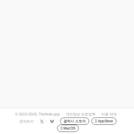
© 2015-2026, TheNote.app
·
개인정보 보호정책
·
이용 약관
·
갤럭시 스토어
 AppStore
문의하기
·
·
·
 MacOS