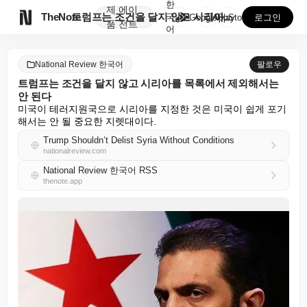
한
제
에이

TheNote
트럼프는 조건을 달지 않고 시리아를 목록에서 제외해서는...
국
GooglePlay
AppStore
로그인
품
전트
어
National Review 한국어
팔로우
트럼프는 조건을 달지 않고 시리아를 목록에서 제외해서는
안 된다
미국이 테러지원국으로 시리아를 지정한 것은 미국이 쉽게 포기
해서는 안 될 중요한 지렛대이다.
Trump Shouldn’t Delist Syria Without Conditions
nationalreview.com
National Review 한국어 RSS
thenote.app