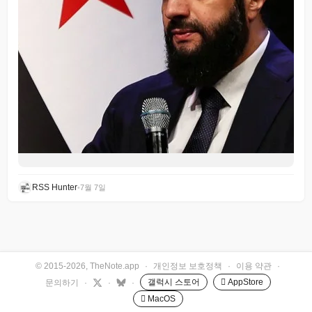
RSS Hunter
•
7월 7일
© 2015-2026, TheNote.app
·
개인정보 보호정책
·
이용 약관
·
갤럭시 스토어
 AppStore
문의하기
·
·
·
 MacOS