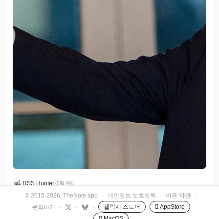
RSS Hunter
•
7월 9일
© 2015-2026, TheNote.app
·
개인정보 보호정책
·
이용 약관
·
갤럭시 스토어
 AppStore
문의하기
·
·
·
 MacOS