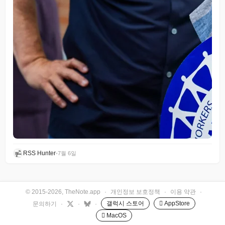
RSS Hunter
•
7월 6일
© 2015-2026, TheNote.app
·
개인정보 보호정책
·
이용 약관
·
갤럭시 스토어
 AppStore
문의하기
·
·
·
 MacOS