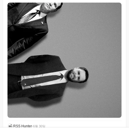
RSS Hunter
•
6월 30일