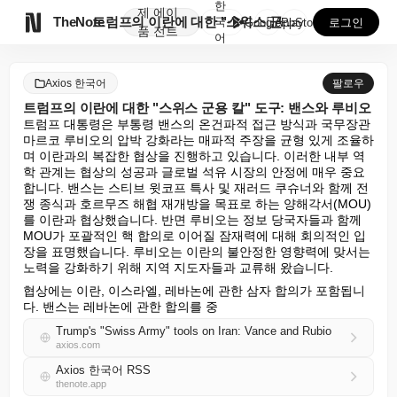
한
제
에이

TheNote
트럼프의 이란에 대한 "스위스 군용 칼" 도구: 밴스와...
국
GooglePlay
AppStore
로그인
품
전트
어
Axios 한국어
팔로우
트럼프의 이란에 대한 "스위스 군용 칼" 도구: 밴스와 루비오
트럼프 대통령은 부통령 밴스의 온건파적 접근 방식과 국무장관 
마르코 루비오의 압박 강화라는 매파적 주장을 균형 있게 조율하
며 이란과의 복잡한 협상을 진행하고 있습니다. 이러한 내부 역
학 관계는 협상의 성공과 글로벌 석유 시장의 안정에 매우 중요
합니다. 밴스는 스티브 윗코프 특사 및 재러드 쿠슈너와 함께 전
쟁 종식과 호르무즈 해협 재개방을 목표로 하는 양해각서(MOU)
를 이란과 협상했습니다. 반면 루비오는 정보 당국자들과 함께 
MOU가 포괄적인 핵 합의로 이어질 잠재력에 대해 회의적인 입
장을 표명했습니다. 루비오는 이란의 불안정한 영향력에 맞서는 
노력을 강화하기 위해 지역 지도자들과 교류해 왔습니다.
협상에는 이란, 이스라엘, 레바논에 관한 삼자 합의가 포함됩니
다. 밴스는 레바논에 관한 합의를 중
Trump's "Swiss Army" tools on Iran: Vance and Rubio
axios.com
Axios 한국어 RSS
thenote.app