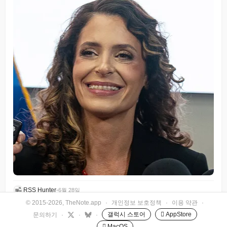
RSS Hunter
•
6월 28일
© 2015-2026, TheNote.app
·
개인정보 보호정책
·
이용 약관
·
갤럭시 스토어
 AppStore
문의하기
·
·
·
 MacOS