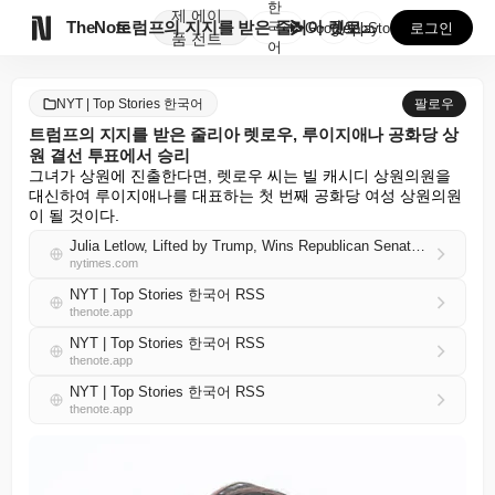
한
제
에이

TheNote
트럼프의 지지를 받은 줄리아 렛로우, 루이지애나 공화당...
국
GooglePlay
AppStore
로그인
품
전트
어
NYT | Top Stories 한국어
팔로우
트럼프의 지지를 받은 줄리아 렛로우, 루이지애나 공화당 상
원 결선 투표에서 승리
그녀가 상원에 진출한다면, 렛로우 씨는 빌 캐시디 상원의원을 
대신하여 루이지애나를 대표하는 첫 번째 공화당 여성 상원의원
이 될 것이다.
Julia Letlow, Lifted by Trump, Wins Republican Senate Runoff in Louisiana
nytimes.com
NYT | Top Stories 한국어 RSS
thenote.app
NYT | Top Stories 한국어 RSS
thenote.app
NYT | Top Stories 한국어 RSS
thenote.app