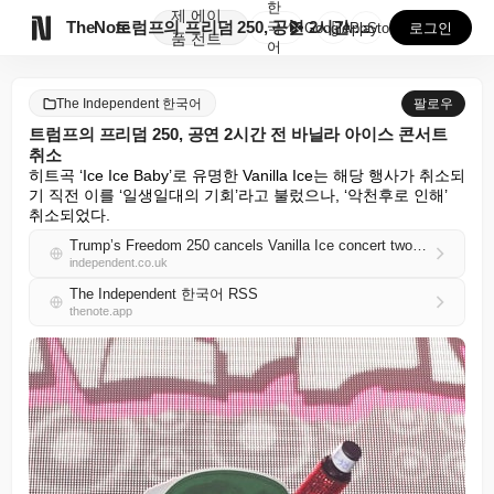
한
제
에이

TheNote
트럼프의 프리덤 250, 공연 2시간 전 바닐라 아이스...
국
GooglePlay
AppStore
로그인
품
전트
어
The Independent 한국어
팔로우
트럼프의 프리덤 250, 공연 2시간 전 바닐라 아이스 콘서트
취소
히트곡 ‘Ice Ice Baby’로 유명한 Vanilla Ice는 해당 행사가 취소되
기 직전 이를 ‘일생일대의 기회’라고 불렀으나, ‘악천후로 인해’ 
취소되었다.
Trump’s Freedom 250 cancels Vanilla Ice concert two hours before showtime
independent.co.uk
The Independent 한국어 RSS
thenote.app