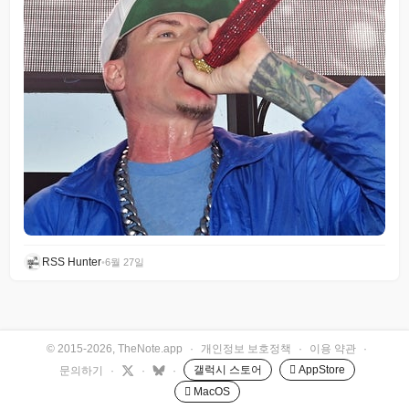
RSS Hunter
•
6월 27일
© 2015-2026, TheNote.app
·
개인정보 보호정책
·
이용 약관
·
갤럭시 스토어
 AppStore
문의하기
·
·
·
 MacOS