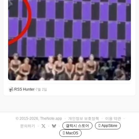
RSS Hunter
•
7월 2일
© 2015-2026, TheNote.app
·
개인정보 보호정책
·
이용 약관
·
갤럭시 스토어
 AppStore
문의하기
·
·
·
 MacOS