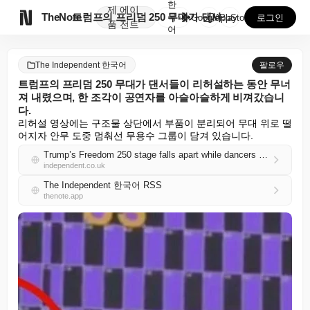
한
제
에이

TheNote
트럼프의 프리덤 250 무대가 댄서들이 리허설하는 동안...
국
GooglePlay
AppStore
로그인
품
전트
어
The Independent 한국어
팔로우
트럼프의 프리덤 250 무대가 댄서들이 리허설하는 동안 무너
져 내렸으며, 한 조각이 공연자를 아슬아슬하게 비껴갔습니
다.
리허설 영상에는 구조물 상단에서 부품이 분리되어 무대 위로 떨
어지자 안무 도중 멈춰선 무용수 그룹이 담겨 있습니다.
Trump’s Freedom 250 stage falls apart while dancers rehearse on it — with one piece narrowly missing a performer
independent.co.uk
The Independent 한국어 RSS
thenote.app