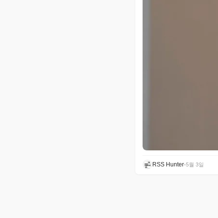
RSS Hunter
•
5월 3일