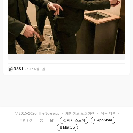
RSS Hunter
•
5월 1일
© 2015-2026, TheNote.app
·
개인정보 보호정책
·
이용 약관
·
갤럭시 스토어
 AppStore
문의하기
·
·
·
 MacOS