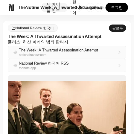
한
제
에이

TheNote
The Week: A Thwarted Assassina...
국
GooglePlay
AppStore
로그인
품
전트
어
National Review 한국어
팔로우
The Week: A Thwarted Assassination Attempt
플러스: 하산 피커의 범죄 판타지.
The Week: A Thwarted Assassination Attempt
nationalreview.com
National Review 한국어 RSS
thenote.app