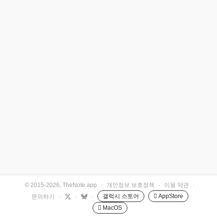
© 2015-2026, TheNote.app
·
개인정보 보호정책
·
이용 약관
·
갤럭시 스토어
 AppStore
문의하기
·
·
·
 MacOS