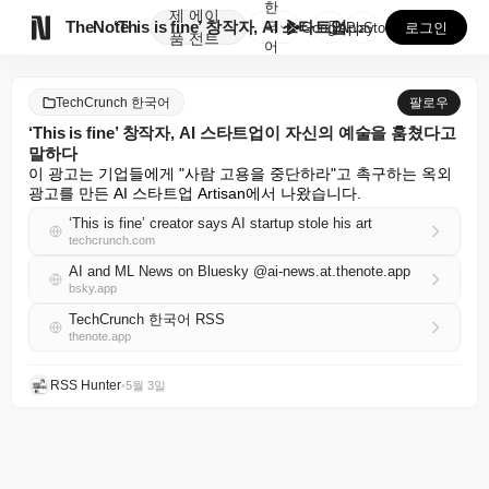
한
제
에이

TheNote
‘This is fine’ 창작자, AI 스타트업이 자...
국
GooglePlay
AppStore
로그인
품
전트
어
TechCrunch 한국어
팔로우
‘This is fine’ 창작자, AI 스타트업이 자신의 예술을 훔쳤다고
말하다
이 광고는 기업들에게 "사람 고용을 중단하라"고 촉구하는 옥외 
광고를 만든 AI 스타트업 Artisan에서 나왔습니다.
‘This is fine’ creator says AI startup stole his art
techcrunch.com
AI and ML News on Bluesky @ai-news.at.thenote.app
bsky.app
TechCrunch 한국어 RSS
thenote.app
RSS Hunter
•
5월 3일