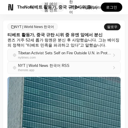
한
제
에이

TheNote
티베트 활동가, 중국 규탄 시위 중 유엔 앞에서 분신
국
GooglePlay
AppStore
로그인
품
전트
어
NYT | World News 한국어
팔로우
티베트 활동가, 중국 규탄 시위 중 유엔 앞에서 분신
퀸즈 거주 52세 롭가 랑젠은 분신 후 사망했습니다. 그는 베이징
의 정책이 "티베트 민족을 파괴하고 있다"고 말했습니다.
Tibetan Activist Sets Self on Fire Outside U.N. in Protest Against China
nytimes.com
NYT | World News 한국어 RSS
thenote.app