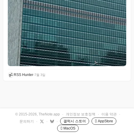
RSS Hunter
•
7월 3일
© 2015-2026, TheNote.app
·
개인정보 보호정책
·
이용 약관
·
갤럭시 스토어
 AppStore
문의하기
·
·
·
 MacOS