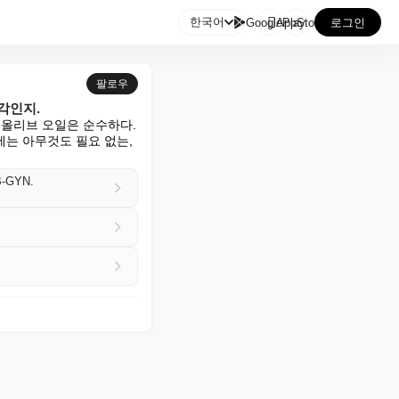

한국어
GooglePlay
AppStore
로그인
팔로우
각인지.
 올리브 오일은 순수하다. 
는 아무것도 필요 없는, 
OB-GYN.