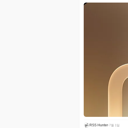
RSS Hunter
•
7월 1일