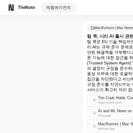
TheNote
제품
에이전트
MacRumors | Mac Ne
팀 쿡, 시리 AI 출시 관
팀 쿡은 EU 기술 책임자인
리 AI는 규제 준수 문제
안된 해결책을 거부했다고 주
폰 기능에 대한 접근을 허
(Trusted System 
의 결정이 규정을 준수하
용성 의무에 대한 포괄적
접근을 차단한다고 비난하
규정 준수를 지연시키는 
서비스가 확고히 자리 잡
Tim Cook Holds 'Con
macrumors.com
AI and ML News on 
bsky.app
MacRumors | Mac
thenote.app