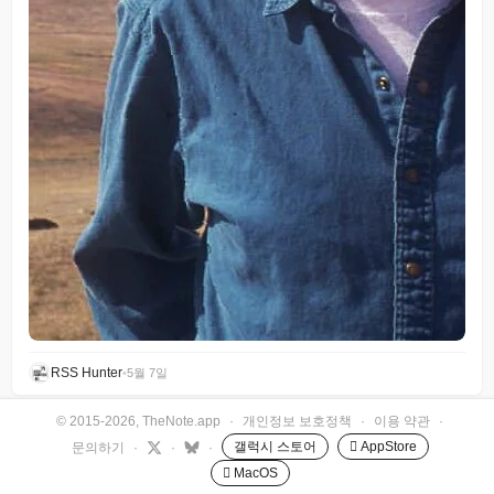
RSS Hunter
•
5월 7일
© 2015-2026, TheNote.app
·
개인정보 보호정책
·
이용 약관
·
갤럭시 스토어
 AppStore
문의하기
·
·
·
 MacOS