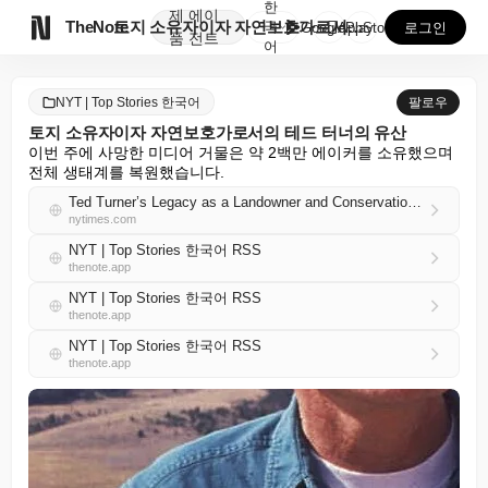
한
제
에이

TheNote
토지 소유자이자 자연보호가로서의 테드 터너의 유산
국
GooglePlay
AppStore
로그인
품
전트
어
NYT | Top Stories 한국어
팔로우
토지 소유자이자 자연보호가로서의 테드 터너의 유산
이번 주에 사망한 미디어 거물은 약 2백만 에이커를 소유했으며 
전체 생태계를 복원했습니다.
Ted Turner’s Legacy as a Landowner and Conservationist
nytimes.com
NYT | Top Stories 한국어 RSS
thenote.app
NYT | Top Stories 한국어 RSS
thenote.app
NYT | Top Stories 한국어 RSS
thenote.app