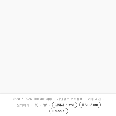
© 2015-2026, TheNote.app
·
개인정보 보호정책
·
이용 약관
·
갤럭시 스토어
 AppStore
문의하기
·
·
·
 MacOS