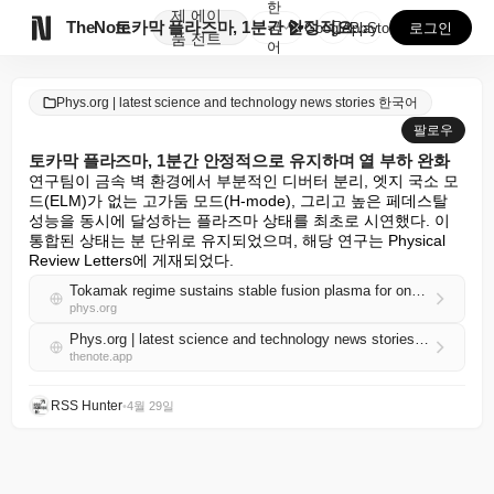
한
제
에이

TheNote
토카막 플라즈마, 1분간 안정적으로 유지하며 열 부하 ...
국
GooglePlay
AppStore
로그인
품
전트
어
Phys.org | latest science and technology news stories 한국어
팔로우
토카막 플라즈마, 1분간 안정적으로 유지하며 열 부하 완화
연구팀이 금속 벽 환경에서 부분적인 디버터 분리, 엣지 국소 모
드(ELM)가 없는 고가둠 모드(H-mode), 그리고 높은 페데스탈 
성능을 동시에 달성하는 플라즈마 상태를 최초로 시연했다. 이 
통합된 상태는 분 단위로 유지되었으며, 해당 연구는 Physical 
Review Letters에 게재되었다.
Tokamak regime sustains stable fusion plasma for one minute while easing heat loads
phys.org
Phys.org | latest science and technology news stories 한국어 RSS
thenote.app
RSS Hunter
•
4월 29일