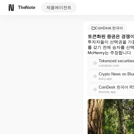
TheNote
제품
에이전트
CoinDesk 한국어
토큰화된 증권은 경쟁이
투자자들이 선택권을 가질
를 갖기 전에 승자를 선택해
McHenry는 주장합니다.
Tokenized securitie
coindesk.com
Crypto News on Blu
bsky.app
CoinDesk 한국어 R
thenote.app