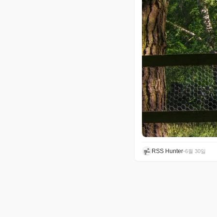
RSS Hunter
•
6월 30일