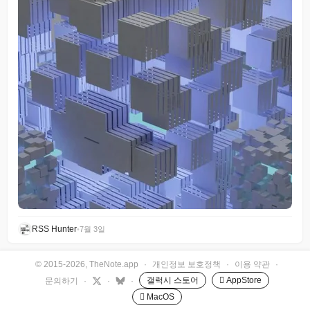
RSS Hunter
•
7월 3일
© 2015-2026, TheNote.app
·
개인정보 보호정책
·
이용 약관
·
갤럭시 스토어
 AppStore
문의하기
·
·
·
 MacOS