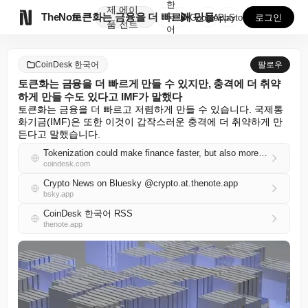
한
제
에이

TheNote
토큰화는 금융을 더 빠르게 만들 수 있지만, 충격에 더...
국
GooglePlay
AppStore
로그인
품
전트
어
CoinDesk 한국어
팔로우
토큰화는 금융을 더 빠르게 만들 수 있지만, 충격에 더 취약
하게 만들 수도 있다고 IMF가 말했다
토큰화는 금융을 더 빠르고 저렴하게 만들 수 있습니다. 국제통
화기금(IMF)은 또한 이것이 갑작스러운 충격에 더 취약하게 만
든다고 말했습니다.
Tokenization could make finance faster, but also more susceptible to shocks, IMF says
coindesk.com
Crypto News on Bluesky @crypto.at.thenote.app
bsky.app
CoinDesk 한국어 RSS
thenote.app