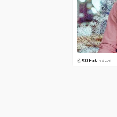
RSS Hunter
•
6월 29일