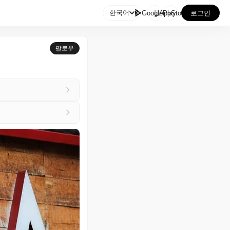

한국어
GooglePlay
AppStore
로그인
팔로우