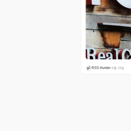
RSS Hunter
•
6월 29일