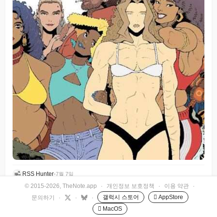
RSS Hunter
•
7월 7일
© 2015-2026, TheNote.app
·
개인정보 보호정책
·
이용 약관
·
갤럭시 스토어
 AppStore
문의하기
·
·
·
 MacOS