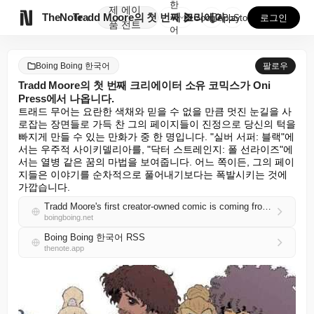
한
제
에이

TheNote
Tradd Moore의 첫 번째 크리에이터 소유 코믹스...
국
GooglePlay
AppStore
로그인
품
전트
어
Boing Boing 한국어
팔로우
Tradd Moore의 첫 번째 크리에이터 소유 코믹스가 Oni
Press에서 나옵니다.
트래드 무어는 요란한 색채와 믿을 수 없을 만큼 멋진 눈길을 사
로잡는 장면들로 가득 찬 그의 페이지들이 진정으로 당신의 턱을 
빠지게 만들 수 있는 만화가 중 한 명입니다. "실버 서퍼: 블랙"에
서는 우주적 사이키델리아를, "닥터 스트레인지: 폴 선라이즈"에
서는 열병 같은 꿈의 마법을 보여줍니다. 어느 쪽이든, 그의 페이
지들은 이야기를 순차적으로 풀어내기보다는 폭발시키는 것에 
가깝습니다.
Tradd Moore's first creator-owned comic is coming from Oni Press
boingboing.net
Boing Boing 한국어 RSS
thenote.app