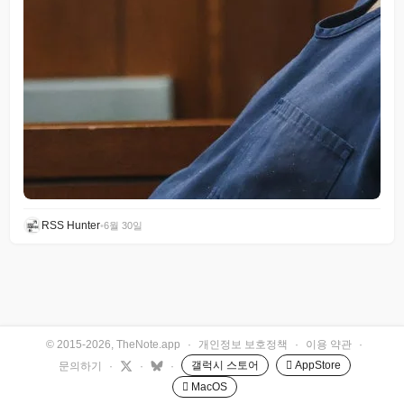
RSS Hunter
•
6월 30일
© 2015-2026, TheNote.app
·
개인정보 보호정책
·
이용 약관
·
갤럭시 스토어
 AppStore
문의하기
·
·
·
 MacOS