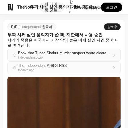
한
제
에이

TheNote
투팍 샤커 살인 용의자가 쓴 책, 재판에서 사용 승인
국
GooglePlay
AppStore
로그인
품
전트
어
The Independent 한국어
팔로우
투팍 샤커 살인 용의자가 쓴 책, 재판에서 사용 승인
샤커의 죽음은 미국에서 가장 악명 높은 미제 살인 사건 중 하나
로 여겨진다.
Book that Tupac Shakur murder suspect wrote cleared to be used during trial
independent.co.uk
The Independent 한국어 RSS
thenote.app