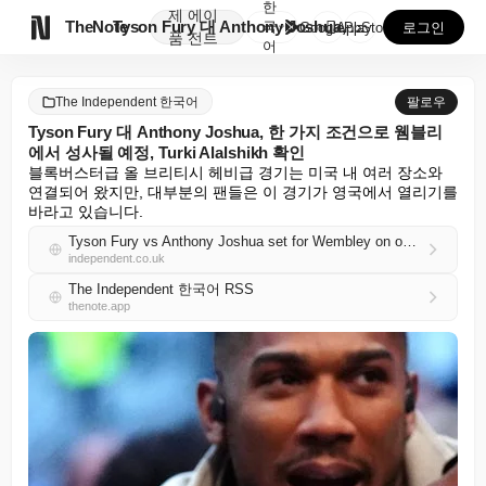
한
제
에이

TheNote
Tyson Fury 대 Anthony Joshua, 한...
국
GooglePlay
AppStore
로그인
품
전트
어
The Independent 한국어
팔로우
Tyson Fury 대 Anthony Joshua, 한 가지 조건으로 웸블리
에서 성사될 예정, Turki Alalshikh 확인
블록버스터급 올 브리티시 헤비급 경기는 미국 내 여러 장소와 
연결되어 왔지만, 대부분의 팬들은 이 경기가 영국에서 열리기를 
바라고 있습니다.
Tyson Fury vs Anthony Joshua set for Wembley on one condition, confirms Turki Alalshikh
independent.co.uk
The Independent 한국어 RSS
thenote.app