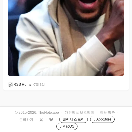
RSS Hunter
•
7월 6일
© 2015-2026, TheNote.app
·
개인정보 보호정책
·
이용 약관
·
갤럭시 스토어
 AppStore
문의하기
·
·
·
 MacOS