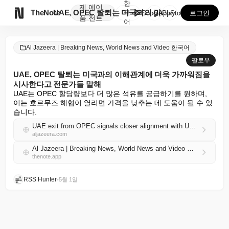
한
제
에이

TheNote
UAE, OPEC 탈퇴는 미국과의 이해관계에 더욱 가까...
국
GooglePlay
AppStore
로그인
품
전트
어
Al Jazeera | Breaking News, World News and Video 한국어
팔로우
UAE, OPEC 탈퇴는 미국과의 이해관계에 더욱 가까워짐을
시사한다고 전문가들 말해
UAE는 OPEC 할당량보다 더 많은 석유를 공급하기를 원하며, 
이는 호르무즈 해협이 열리면 가격을 낮추는 데 도움이 될 수 있
습니다.
UAE exit from OPEC signals closer alignment with US interests, experts say
aljazeera.com
Al Jazeera | Breaking News, World News and Video 한국어 RSS
thenote.app
RSS Hunter
•
5월 1일