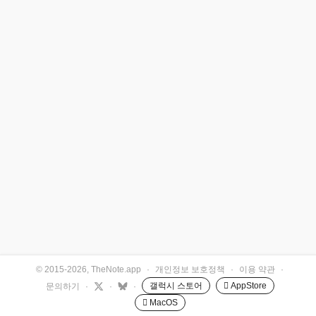
© 2015-2026, TheNote.app
·
개인정보 보호정책
·
이용 약관
·
갤럭시 스토어
 AppStore
문의하기
·
·
·
 MacOS